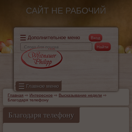
Перейти к основному содержанию
САЙТ НЕ РАБОЧИЙ
☰
Дополнительное меню
Поиск
Форма поиска
☰
Главное меню
Главная
⇨
Интересное
⇨
Высказывание недели
⇨
Вы здесь
Благодаря телефону
Благодаря телефону