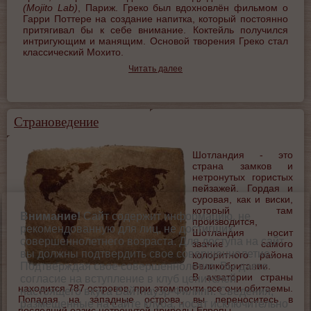
(Mojito Lab)
, Париж. Греко был вдохновлён фильмом о
Гарри Поттере на создание напитка, который постоянно
притягивал бы к себе внимание. Коктейль получился
интригующим и манящим. Основой творения Греко стал
классический Мохито.
Читать далее
Страноведение
Шотландия - это
страна замков и
нетронутых гористых
пейзажей. Гордая и
суровая, как и виски,
который там
Внимание!
Сайт содержит информацию, не
производится,
рекомендованную для лиц, не достигших
Шотландия носит
совершеннолетнего возраста. Для доступа на сайт
звание самого
вы должны подтвердить свое совершеннолетие.
колоритного района
Великобритании.
Подтверждая свое совершеннолетие, Вы даете
В акватории страны
согласие на вступление в клуб ценителей
находится 787 островов, при этом почти все они обитаемы.
настоящего вкуса Вайтнауэр-Филипп. Сведения,
Попадая на западные острова, вы переноситесь в
размещенные на сайте клуба, носят исключительно
последний оазис нетронутой природы Европы.