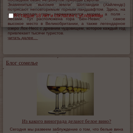
информационный характер и предназначены
Знаменитые “высокие земли” Шотландии (Хайлендс)
только для личного использования.
потрясают неповторимым горным ландшафтом. Здесь, на
северо-западе, горы перемежаются морем, а поля -
Я старше 18 лет и согласен с условиями
лесами. Тут расположена гора “Бен-Невис” - самое
использования сайта.
высокое место в Великобритании, а также легендарное
озеро Лох-Несс с древним чудовищем, которое каждый год
привлекает тысячи туристов.
читать далее...
Блог сомелье
Из какого винограда делают белое вино?
Сегодня мы развеем заблуждение о том, что белые вина