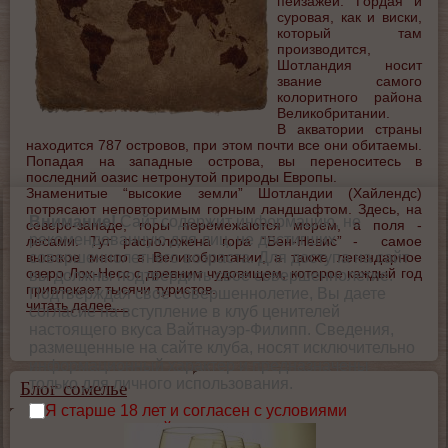
пейзажей. Гордая и
суровая, как и виски,
который там
производится,
Шотландия носит
звание самого
колоритного района
Великобритании.
В акватории страны
находится 787 островов, при этом почти все они обитаемы.
Попадая на западные острова, вы переноситесь в
последний оазис нетронутой природы Европы.
Знаменитые “высокие земли” Шотландии (Хайлендс)
потрясают неповторимым горным ландшафтом. Здесь, на
Внимание!
Сайт содержит информацию, не
северо-западе, горы перемежаются морем, а поля -
рекомендованную для лиц, не достигших
лесами. Тут расположена гора “Бен-Невис” - самое
высокое место в Великобритании, а также легендарное
совершеннолетнего возраста. Для доступа на сайт
озеро Лох-Несс с древним чудовищем, которое каждый год
вы должны подтвердить свое совершеннолетие.
привлекает тысячи туристов.
Подтверждая свое совершеннолетие, Вы даете
читать далее...
согласие на вступление в клуб ценителей
настоящего вкуса Вайтнауэр-Филипп. Сведения,
размещенные на сайте клуба, носят исключительно
информационный характер и предназначены
только для личного использования.
Блог сомелье
Я старше 18 лет и согласен с условиями
использования сайта.