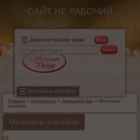
Перейти к основному содержанию
САЙТ НЕ РАБОЧИЙ
☰
Дополнительное меню
Поиск
Форма поиска
☰
Молочные коктейли
Главная
⇨
Интересное
⇨
Домашний бар
⇨
Молочные
Вы здесь
коктейли
Молочные коктейли