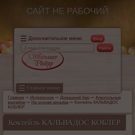
Перейти к основному содержанию
САЙТ НЕ РАБОЧИЙ
☰
Дополнительное меню
Поиск
Форма поиска
☰
Главное меню
Главная
⇨
Интересное
⇨
Домашний бар
⇨
Алкогольные
Вы здесь
коктейли
⇨
На основе коньяка
⇨
Коктейль КАЛЬВАДОС
КОБЛЕР
Коктейль КАЛЬВАДОС КОБЛЕР