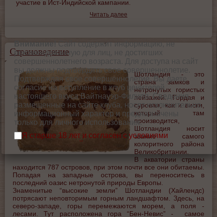
участие в Ист-Индийской кампании.
Читать далее
Внимание!
Сайт содержит информацию, не
Страноведение
рекомендованную для лиц, не достигших
совершеннолетнего возраста. Для доступа на сайт
вы должны подтвердить свое совершеннолетие.
Шотландия - это
Подтверждая свое совершеннолетие, Вы даете
страна замков и
согласие на вступление в клуб ценителей
нетронутых гористых
настоящего вкуса Вайтнауэр-Филипп. Сведения,
пейзажей. Гордая и
размещенные на сайте клуба, носят исключительно
суровая, как и виски,
который там
информационный характер и предназначены
производится,
только для личного использования.
Шотландия носит
Я старше 18 лет и согласен с условиями
звание самого
использования сайта.
колоритного района
Великобритании.
В акватории страны
находится 787 островов, при этом почти все они обитаемы.
Попадая на западные острова, вы переноситесь в
последний оазис нетронутой природы Европы.
Знаменитые “высокие земли” Шотландии (Хайлендс)
потрясают неповторимым горным ландшафтом. Здесь, на
северо-западе, горы перемежаются морем, а поля -
лесами. Тут расположена гора “Бен-Невис” - самое