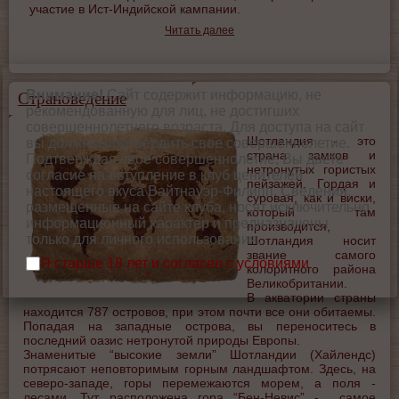
участие в Ист-Индийской кампании.
Читать далее
Внимание!
Сайт содержит информацию, не
Страноведение
рекомендованную для лиц, не достигших
совершеннолетнего возраста. Для доступа на сайт
Шотландия - это
вы должны подтвердить свое совершеннолетие.
страна замков и
Подтверждая свое совершеннолетие, Вы даете
нетронутых гористых
согласие на вступление в клуб ценителей
пейзажей. Гордая и
настоящего вкуса Вайтнауэр-Филипп. Сведения,
суровая, как и виски,
размещенные на сайте клуба, носят исключительно
который там
информационный характер и предназначены
производится,
только для личного использования.
Шотландия носит
звание самого
Я старше 18 лет и согласен с условиями
колоритного района
использования сайта.
Великобритании.
В акватории страны
находится 787 островов, при этом почти все они обитаемы.
Попадая на западные острова, вы переноситесь в
последний оазис нетронутой природы Европы.
Знаменитые “высокие земли” Шотландии (Хайлендс)
потрясают неповторимым горным ландшафтом. Здесь, на
северо-западе, горы перемежаются морем, а поля -
лесами. Тут расположена гора “Бен-Невис” - самое