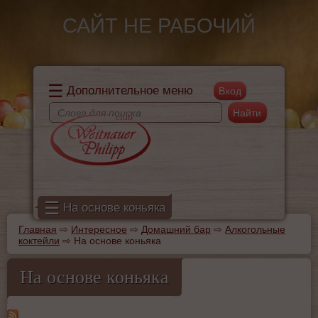
Перейти к основному содержанию
САЙТ НЕ РАБОЧИЙ
☰
Дополнительное меню
Поиск
Форма поиска
☰
На основе коньяка
Главная
⇨
Интересное
⇨
Домашний бар
⇨
Алкогольные
Вы здесь
коктейли
⇨
На основе коньяка
На основе коньяка