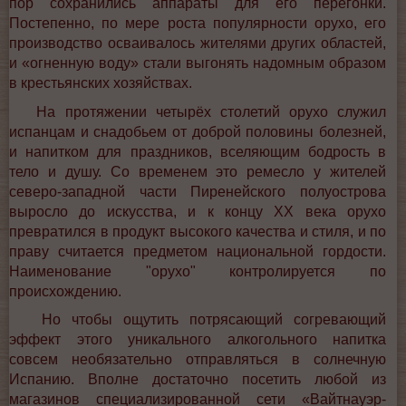
пор сохранились аппараты для его перегонки.
Постепенно, по мере роста популярности орухо, его
производство осваивалось жителями других областей,
и «огненную воду» стали выгонять надомным образом
в крестьянских хозяйствах.
На протяжении четырёх столетий орухо служил
испанцам и снадобьем от доброй половины болезней,
и напитком для праздников, вселяющим бодрость в
тело и душу. Со временем это ремесло у жителей
северо-западной части Пиренейского полуострова
выросло до искусства, и к концу XX века орухо
превратился в продукт высокого качества и стиля, и по
праву считается предметом национальной гордости.
Наименование "орухо" контролируется по
происхождению.
Но чтобы ощутить потрясающий согревающий
эффект этого уникального алкогольного напитка
совсем необязательно отправляться в солнечную
Испанию. Вполне достаточно посетить любой из
магазинов специализированной сети «Вайтнауэр-