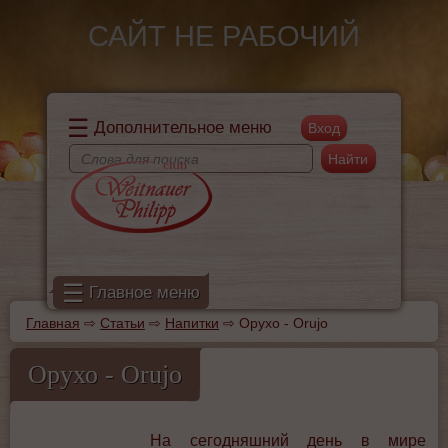
Перейти к основному содержанию
САЙТ НЕ РАБОЧИЙ
☰
Дополнительное меню
Поиск
Форма поиска
☰
Главное меню
Главная
⇨
Статьи
⇨
Напитки
⇨
Орухо - Orujo
Вы здесь
Орухо - Orujo
На сегодняшний день в мире