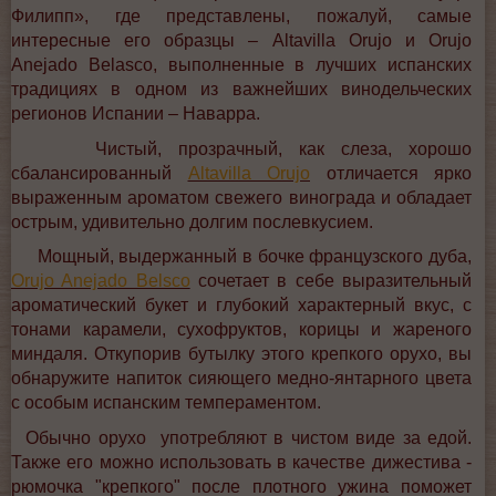
Филипп», где представлены, пожалуй, самые
интересные его образцы – Altavilla Orujo и Orujo
Anejado Belasco, выполненные в лучших испанских
традициях в одном из важнейших винодельческих
регионов Испании – Наварра.
Чистый, прозрачный, как слеза, хорошо
сбалансированный
Altavilla Orujo
отличается ярко
выраженным ароматом свежего винограда и обладает
острым, удивительно долгим послевкусием.
Мощный, выдержанный в бочке французского дуба,
Orujo Anejado Belsco
сочетает в себе выразительный
ароматический букет и глубокий характерный вкус, с
тонами карамели, сухофруктов, корицы и жареного
миндаля. Откупорив бутылку этого крепкого орухо, вы
обнаружите напиток сияющего медно-янтарного цвета
с особым испанским темпераментом.
Обычно орухо употребляют в чистом виде за едой.
Также его можно использовать в качестве дижестива -
рюмочка "крепкого" после плотного ужина поможет