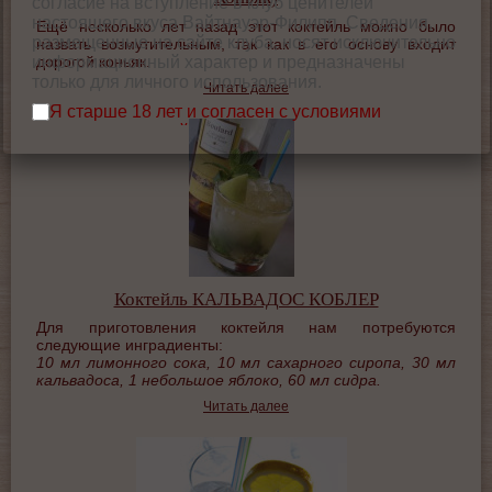
согласие на вступление в клуб ценителей
настоящего вкуса Вайтнауэр-Филипп. Сведения,
Ещё несколько лет назад этот коктейль можно было
размещенные на сайте клуба, носят исключительно
назвать возмутительным, так как в его основу входит
дорогой коньяк.
информационный характер и предназначены
только для личного использования.
Читать далее
Я старше 18 лет и согласен с условиями
использования сайта.
Коктейль КАЛЬВАДОС КОБЛЕР
Для приготовления коктейля нам потребуются
следующие инградиенты:
10 мл лимонного сока, 10 мл сахарного сиропа, 30 мл
кальвадоса, 1 небольшое яблоко, 60 мл сидра.
Читать далее