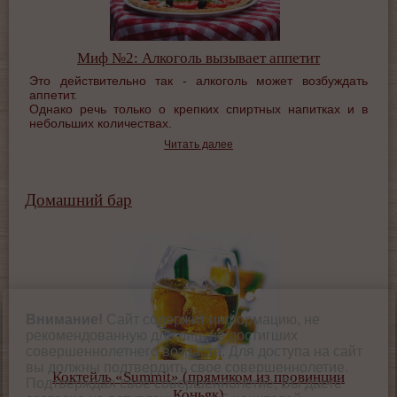
Миф №2: Алкоголь вызывает аппетит
Это действительно так - алкоголь может возбуждать
аппетит.
Однако речь только о крепких спиртных напитках и в
небольших количествах.
Читать далее
Домашний бар
Внимание!
Сайт содержит информацию, не
рекомендованную для лиц, не достигших
совершеннолетнего возраста. Для доступа на сайт
вы должны подтвердить свое совершеннолетие.
Коктейль «Summit» (прямиком из провинции
Подтверждая свое совершеннолетие, Вы даете
Коньяк)