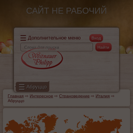
Перейти к основному содержанию
САЙТ НЕ РАБОЧИЙ
☰
Дополнительное меню
Поиск
Форма поиска
☰
Абруццо
Главная
⇨
Интересное
⇨
Страноведение
⇨
Италия
⇨
Вы здесь
Абруццо