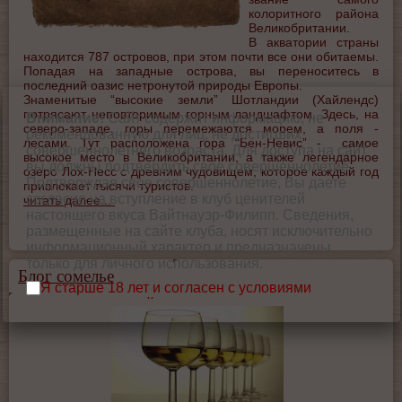
колоритного района
Великобритании.
В акватории страны
находится 787 островов, при этом почти все они обитаемы.
Попадая на западные острова, вы переноситесь в
последний оазис нетронутой природы Европы.
Знаменитые “высокие земли” Шотландии (Хайлендс)
потрясают неповторимым горным ландшафтом. Здесь, на
Внимание!
Сайт содержит информацию, не
северо-западе, горы перемежаются морем, а поля -
рекомендованную для лиц, не достигших
лесами. Тут расположена гора “Бен-Невис” - самое
совершеннолетнего возраста. Для доступа на сайт
высокое место в Великобритании, а также легендарное
вы должны подтвердить свое совершеннолетие.
озеро Лох-Несс с древним чудовищем, которое каждый год
Подтверждая свое совершеннолетие, Вы даете
привлекает тысячи туристов.
согласие на вступление в клуб ценителей
читать далее...
настоящего вкуса Вайтнауэр-Филипп. Сведения,
размещенные на сайте клуба, носят исключительно
информационный характер и предназначены
только для личного использования.
Блог сомелье
Я старше 18 лет и согласен с условиями
использования сайта.