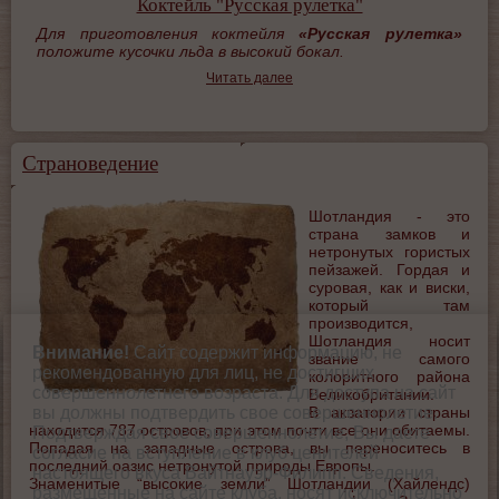
Коктейль "Русская рулетка"
Для приготовления коктейля
«Русская рулетка»
положите кусочки льда в высокий бокал.
Читать далее
Страноведение
Шотландия - это
страна замков и
нетронутых гористых
пейзажей. Гордая и
суровая, как и виски,
который там
производится,
Шотландия носит
Внимание!
Сайт содержит информацию, не
звание самого
рекомендованную для лиц, не достигших
колоритного района
совершеннолетнего возраста. Для доступа на сайт
Великобритании.
В акватории страны
вы должны подтвердить свое совершеннолетие.
находится 787 островов, при этом почти все они обитаемы.
Подтверждая свое совершеннолетие, Вы даете
Попадая на западные острова, вы переноситесь в
согласие на вступление в клуб ценителей
последний оазис нетронутой природы Европы.
настоящего вкуса Вайтнауэр-Филипп. Сведения,
Знаменитые “высокие земли” Шотландии (Хайлендс)
размещенные на сайте клуба, носят исключительно