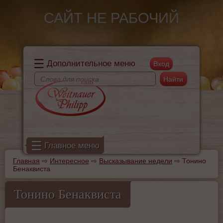
Перейти к основному содержанию
САЙТ НЕ РАБОЧИЙ
☰
Дополнительное меню
Поиск
Форма поиска
☰
Главное меню
Главная
⇨
Интересное
⇨
Высказывание недели
⇨
Тонино
Вы здесь
Бенаквиста
Тонино Бенаквиста