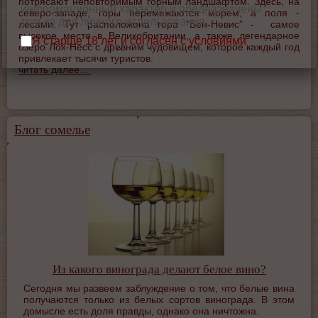
потрясают неповторимым горным ландшафтом. Здесь, на
информационный характер и предназначены
северо-западе, горы перемежаются морем, а поля -
только для личного использования.
лесами. Тут расположена гора “Бен-Невис” - самое
высокое место в Великобритании, а также легендарное
Я старше 18 лет и согласен с условиями
озеро Лох-Несс с древним чудовищем, которое каждый год
использования сайта.
привлекает тысячи туристов.
читать далее...
Блог сомелье
Из какого винограда делают белое вино?
Сегодня мы развеем заблуждение о том, что белые вина
получаются только из белых сортов винограда. В этом
домысле есть доля правды, однако она ничтожна.